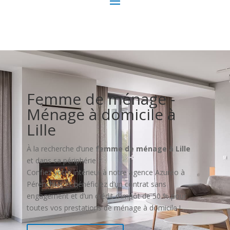
Femme de ménage -
Ménage à domicile à
Lille
À la recherche d’une
femme de ménage à Lille
et dans sa périphérie ?
Confiez votre intérieur à notre agence Azuréo à
Pérenchies et
bénéficiez d’un contrat sans
engagement et d’un crédit d’impôt de 50 % pour
toutes vos prestations de ménage à domicile !