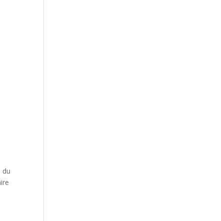
e du
ire